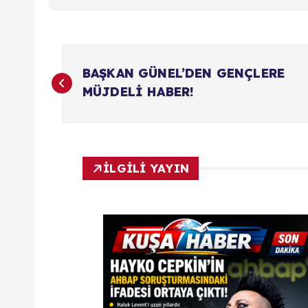
Y
BAŞKAN GÜNEL’DEN GENÇLERE
a
MÜJDELİ HABER!
z
ı
g
İLGİLİ YAYIN
e
z
i
n
m