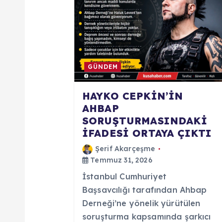
e
s
i
GÜNDEM
HAYKO CEPKİN’İN
AHBAP
SORUŞTURMASINDAKİ
İFADESİ ORTAYA ÇIKTI
Şerif Akarçeşme
Temmuz 31, 2026
İstanbul Cumhuriyet
Başsavcılığı tarafından Ahbap
Derneği’ne yönelik yürütülen
soruşturma kapsamında şarkıcı