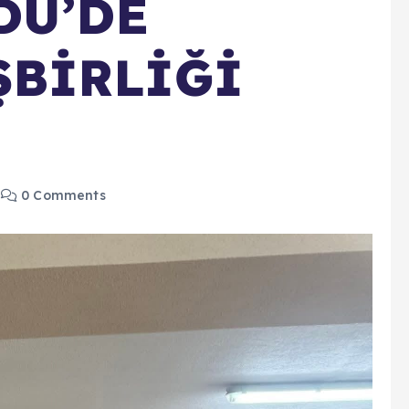
DÜ’DE
ŞBİRLİĞİ
0 Comments