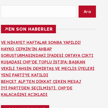
Ara
EN SON HABERLER
VE NİHAYET HAFTALAR SONRA YAPILDI!
HAYKO CEPKİN’İN AHBAP
SORUŞTURMASINDAKİ İFADESİ ORTAYA ÇIKTI
KUŞADASI CHP’DE TOPLU İSTİFA: BAŞKAN
VEKİLİ TAHSİN DEMİRTAŞ VE MECLİS ÜYELERİ
YENİ PARTİ’YE KATILDI
BEHÇET ALP’TEN DİKKAT ÇEKEN MESAJ
İYİ PARTİ’DEN SEÇİLMİŞTİ, CHP’DE
KALACAĞINI AÇIKLADI