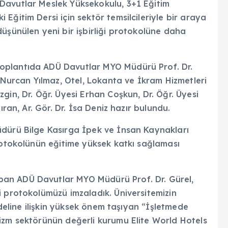
Davutlar Meslek Yüksekokulu, 3+1 Eğitim
Eğitim Dersi için sektör temsilcileriyle bir araya
üşünülen yeni bir işbirliği protokolüne daha
oplantıda ADÜ Davutlar MYO Müdürü Prof. Dr.
. Nurcan Yılmaz, Otel, Lokanta ve İkram Hizmetleri
gin, Dr. Öğr. Üyesi Erhan Coşkun, Dr. Öğr. Üyesi
ıran, Ar. Gör. Dr. İsa Deniz hazır bulundu.
üdürü Bilge Kasırga İpek ve İnsan Kaynakları
protokolünün eğitime yüksek katkı sağlaması
an ADÜ Davutlar MYO Müdürü Prof. Dr. Gürel,
i protokolümüzü imzaladık. Üniversitemizin
odeline ilişkin yüksek önem taşıyan “İşletmede
izm sektörünün değerli kurumu Elite World Hotels