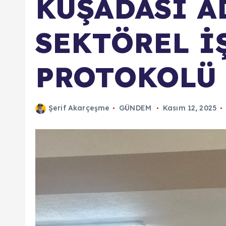
KUŞADASI A
SEKTÖREL İ
PROTOKOLÜ
Şerif Akarçeşme
GÜNDEM
Kasım 12, 2025