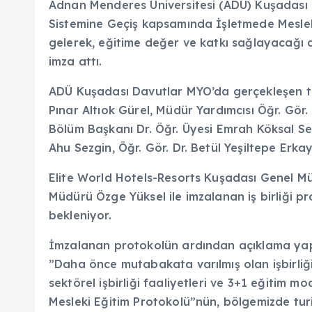
Adnan Menderes Üniversitesi (ADÜ) Kuşadası 
Sistemine Geçiş kapsamında İşletmede Mesleki 
gelerek, eğitime değer ve katkı sağlayacağı d
imza attı.
ADÜ Kuşadası Davutlar MYO’da gerçekleşen t
Pınar Altıok Gürel, Müdür Yardımcısı Öğr. Gör
Bölüm Başkanı Dr. Öğr. Üyesi Emrah Köksal Sez
Ahu Sezgin, Öğr. Gör. Dr. Betül Yeşiltepe Erkay
Elite World Hotels-Resorts Kuşadası Genel M
Müdürü Özge Yüksel ile imzalanan iş birliği 
bekleniyor.
İmzalanan protokolün ardından açıklama yap
”Daha önce mutabakata varılmış olan işbirliğ
sektörel işbirliği faaliyetleri ve 3+1 eğitim m
Mesleki Eğitim Protokolü”nün, bölgemizde tur