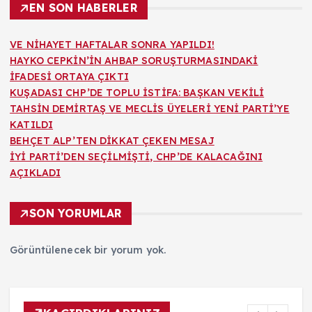
EN SON HABERLER
VE NİHAYET HAFTALAR SONRA YAPILDI!
HAYKO CEPKİN’İN AHBAP SORUŞTURMASINDAKİ
İFADESİ ORTAYA ÇIKTI
KUŞADASI CHP’DE TOPLU İSTİFA: BAŞKAN VEKİLİ
TAHSİN DEMİRTAŞ VE MECLİS ÜYELERİ YENİ PARTİ’YE
KATILDI
BEHÇET ALP’TEN DİKKAT ÇEKEN MESAJ
İYİ PARTİ’DEN SEÇİLMİŞTİ, CHP’DE KALACAĞINI
AÇIKLADI
SON YORUMLAR
Görüntülenecek bir yorum yok.