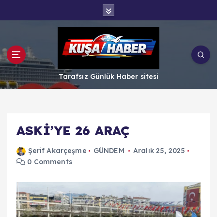
İ
ç
e
r
i
ğ
e
Tarafsız Günlük Haber sitesi
a
t
l
a
ASKİ’YE 26 ARAÇ
Şerif Akarçeşme
GÜNDEM
Aralık 25, 2025
0 Comments