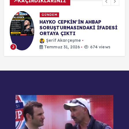
KAÇIRDIKLARINIZ
SİYASET
KUŞADASI CHP’DE TOPLU
İ
İSTİFA: BAŞKAN VEKİLİ TAHSİN
DEMİRTAŞ VE MECLİS ÜYELERİ
YENİ PARTİ’YE KATILDI
Şerif Akarçeşme
Temmuz 31, 2026
690 views
3