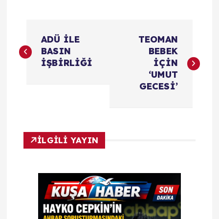
Y
ADÜ İLE
TEOMAN
a
BASIN
BEBEK
İŞBİRLİĞİ
İÇİN
z
‘UMUT
ı
GECESİ’
g
e
İLGİLİ YAYIN
z
i
n
m