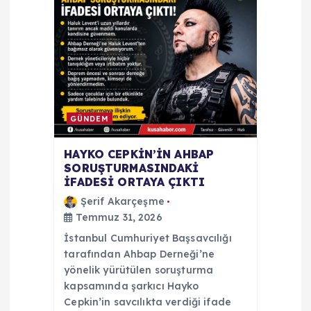
e
s
i
GÜNDEM
HAYKO CEPKİN’İN AHBAP
SORUŞTURMASINDAKİ
İFADESİ ORTAYA ÇIKTI
Şerif Akarçeşme
Temmuz 31, 2026
İstanbul Cumhuriyet Başsavcılığı
tarafından Ahbap Derneği’ne
yönelik yürütülen soruşturma
kapsamında şarkıcı Hayko
Cepkin’in savcılıkta verdiği ifade