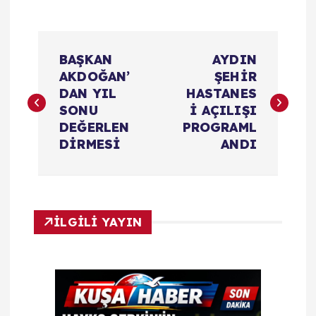
Y
BAŞKAN
AYDIN
a
AKDOĞAN’
ŞEHİR
DAN YIL
HASTANES
z
SONU
İ AÇILIŞI
ı
DEĞERLEN
PROGRAML
DİRMESİ
ANDI
g
e
z
İLGİLİ YAYIN
i
n
m