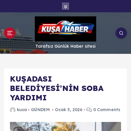
İ
ç
e
r
i
ğ
e
Tarafsız Günlük Haber sitesi
a
t
l
a
KUŞADASI
BELEDİYESİ’NİN SOBA
YARDIMI
kusa
GÜNDEM
Ocak 5, 2026
0 Comments