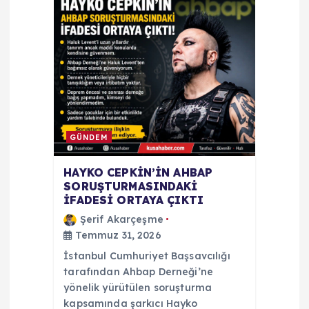
e
s
i
GÜNDEM
HAYKO CEPKİN’İN AHBAP
SORUŞTURMASINDAKİ
İFADESİ ORTAYA ÇIKTI
Şerif Akarçeşme
Temmuz 31, 2026
İstanbul Cumhuriyet Başsavcılığı
tarafından Ahbap Derneği’ne
yönelik yürütülen soruşturma
kapsamında şarkıcı Hayko