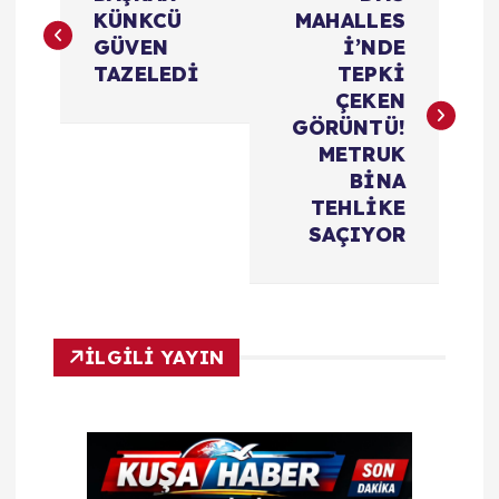
a
KÜNKCÜ
MAHALLES
GÜVEN
İ’NDE
z
TAZELEDİ
TEPKİ
ı
ÇEKEN
GÖRÜNTÜ!
g
METRUK
BİNA
e
TEHLİKE
z
SAÇIYOR
i
n
İLGİLİ YAYIN
m
e
s