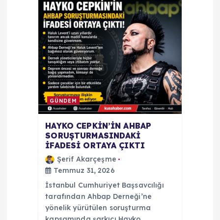
i
GÜNDEM
HAYKO CEPKİN’İN AHBAP
SORUŞTURMASINDAKİ
İFADESİ ORTAYA ÇIKTI
Şerif Akarçeşme
Temmuz 31, 2026
İstanbul Cumhuriyet Başsavcılığı
tarafından Ahbap Derneği’ne
yönelik yürütülen soruşturma
kapsamında şarkıcı Hayko