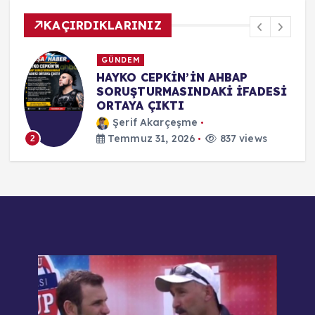
KAÇIRDIKLARINIZ
SİYASET
KUŞADASI CHP’DE TOPLU
İ
İSTİFA: BAŞKAN VEKİLİ TAHSİN
DEMİRTAŞ VE MECLİS ÜYELERİ
YENİ PARTİ’YE KATILDI
Şerif Akarçeşme
Temmuz 31, 2026
860 views
3