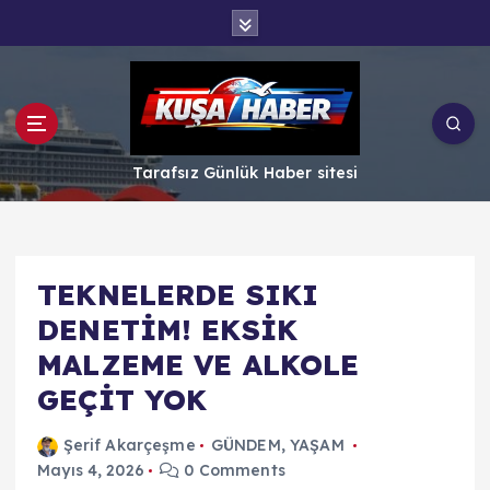
İ
ç
e
r
i
ğ
e
Tarafsız Günlük Haber sitesi
a
t
l
a
TEKNELERDE SIKI
DENETİM! EKSİK
MALZEME VE ALKOLE
GEÇİT YOK
Şerif Akarçeşme
GÜNDEM
,
YAŞAM
Mayıs 4, 2026
0 Comments