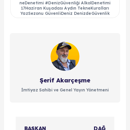
neDenetimi #DenizGüvenliği AlkolDenetimi
17Haziran Kuşadası Aydın TekneKuralları
YazSezonu GüvenliDeniz DenizdeGüvenlik
Şerif Akarçeşme
İmtiyaz Sahibi ve Genel Yayın Yönetmeni
Y
BAŞKAN
DAĞ