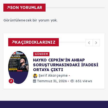
SON YORUMLAR
Görüntülenecek bir yorum yok.
KAÇIRDIKLARINIZ
SİYASET
KUŞADASI CHP’DE TOPLU
İ
İSTİFA: BAŞKAN VEKİLİ TAHSİN
DEMİRTAŞ VE MECLİS ÜYELERİ
YENİ PARTİ’YE KATILDI
Şerif Akarçeşme
Temmuz 31, 2026
657 views
3