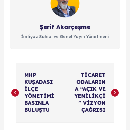
Şerif Akarçeşme
İmtiyaz Sahibi ve Genel Yayın Yönetmeni
Y
MHP
TİCARET
a
KUŞADASI
ODALARIN
İLÇE
A “AÇIK VE
z
YÖNETİMİ
YENİLİKÇİ
ı
BASINLA
” VİZYON
BULUŞTU
ÇAĞRISI
g
e