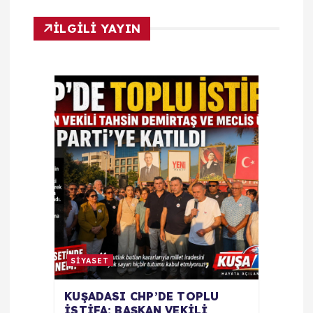
z
İLGİLİ YAYIN
i
n
m
e
s
i
SİYASET
KUŞADASI CHP’DE TOPLU
İSTİFA: BAŞKAN VEKİLİ