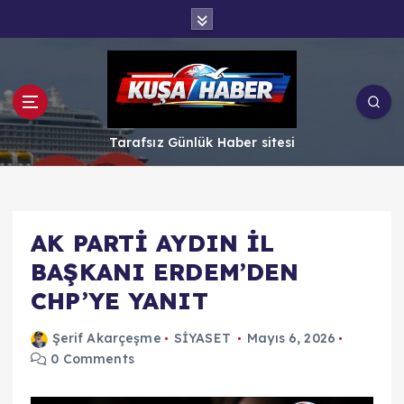
İ
ç
e
r
i
ğ
e
Tarafsız Günlük Haber sitesi
a
t
l
a
AK PARTİ AYDIN İL
BAŞKANI ERDEM’DEN
CHP’YE YANIT
Şerif Akarçeşme
SİYASET
Mayıs 6, 2026
0 Comments