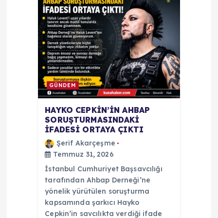
i
GÜNDEM
HAYKO CEPKİN’İN AHBAP
SORUŞTURMASINDAKİ
İFADESİ ORTAYA ÇIKTI
Şerif Akarçeşme
Temmuz 31, 2026
İstanbul Cumhuriyet Başsavcılığı
tarafından Ahbap Derneği’ne
yönelik yürütülen soruşturma
kapsamında şarkıcı Hayko
Cepkin’in savcılıkta verdiği ifade