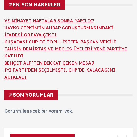
EN SON HABERLER
VE NİHAYET HAFTALAR SONRA YAPILDI!
HAYKO CEPKİN’İN AHBAP SORUŞTURMASINDAKİ
İFADESİ ORTAYA ÇIKTI
KUŞADASI CHP’DE TOPLU İSTİFA: BAŞKAN VEKİLİ
TAHSİN DEMİRTAŞ VE MECLİS ÜYELERİ YENİ PARTİ’YE
KATILDI
BEHÇET ALP’TEN DİKKAT ÇEKEN MESAJ
İYİ PARTİ’DEN SEÇİLMİŞTİ, CHP’DE KALACAĞINI
AÇIKLADI
SON YORUMLAR
Görüntülenecek bir yorum yok.