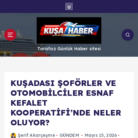
İ
ç
e
r
i
ğ
e
Tarafsız Günlük Haber sitesi
a
t
l
a
KUŞADASI ŞOFÖRLER VE
OTOMOBİLCİLER ESNAF
KEFALET
KOOPERATİFİ’NDE NELER
OLUYOR?
Şerif Akarçeşme
GÜNDEM
Mayıs 15, 2026