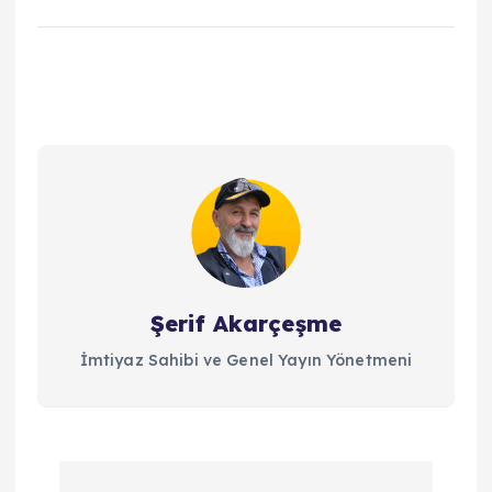
Şerif Akarçeşme
İmtiyaz Sahibi ve Genel Yayın Yönetmeni
Y