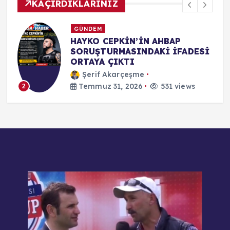
KAÇIRDIKLARINIZ
SİYASET
KUŞADASI CHP’DE TOPLU
İ
İSTİFA: BAŞKAN VEKİLİ TAHSİN
DEMİRTAŞ VE MECLİS ÜYELERİ
YENİ PARTİ’YE KATILDI
Şerif Akarçeşme
Temmuz 31, 2026
531 views
3