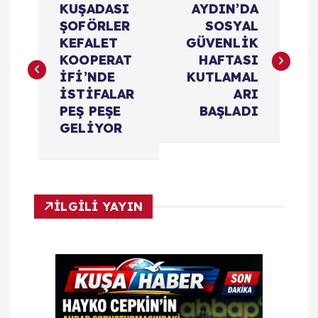
KUŞADASI
AYDIN’DA
a
ŞOFÖRLER
SOSYAL
KEFALET
GÜVENLİK
z
KOOPERAT
HAFTASI
ı
İFİ’NDE
KUTLAMAL
İSTİFALAR
ARI
g
PEŞ PEŞE
BAŞLADI
GELİYOR
e
z
i
İLGİLİ YAYIN
n
m
e
s